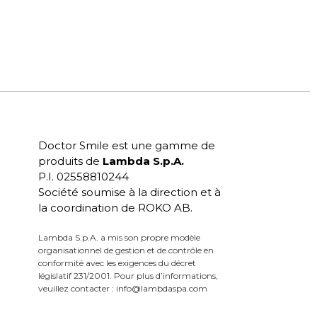
Doctor Smile est une gamme de
produits de
Lambda S.p.A.
P.I. 02558810244
Société soumise à la direction et à
la coordination de ROKO AB.
Lambda S.p.A. a mis son propre modèle
organisationnel de gestion et de contrôle en
conformité avec les exigences du décret
législatif 231/2001. Pour plus d’informations,
veuillez contacter :
info@lambdaspa.com