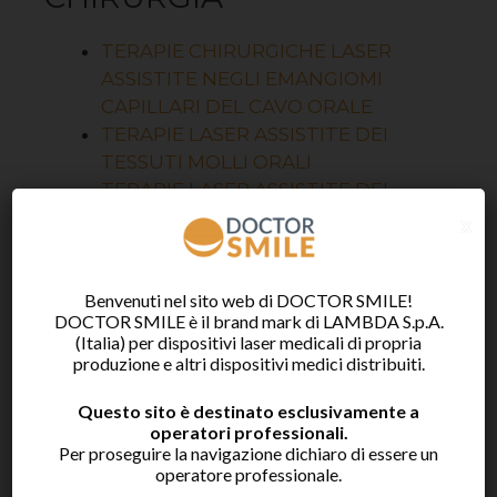
TERAPIE CHIRURGICHE LASER
ASSISTITE NEGLI EMANGIOMI
CAPILLARI DEL CAVO ORALE
TERAPIE LASER ASSISTITE DEI
TESSUTI MOLLI ORALI
TERAPIE LASER ASSISTITE DEI
GRANULOMI PIOGENICI ORALI:
x
caso clinico
SBIANCAMENTO
Benvenuti nel sito web di DOCTOR SMILE!
DOCTOR SMILE è il brand mark di LAMBDA S.p.A.
(Italia) per dispositivi laser medicali di propria
SBIANCAMENTO LASER ASSISTITO
produzione e altri dispositivi medici distribuiti.
Questo sito è destinato esclusivamente a
CONSERVATIVA
operatori professionali.
Per proseguire la navigazione dichiaro di essere un
ODONTOIATRIA CONSERVATRICE
operatore professionale.