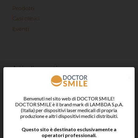
Prodotti
Casi clinici
Eventi
Articoli recenti
x
Webinar “Doctor Smile laser lunch” –
07/07/2026
Benvenuti nel sito web di DOCTOR SMILE!
Webinar “Doctor Smile laser lunch” –
DOCTOR SMILE è il brand mark di LAMBDA S.p.A.
(Italia) per dispositivi laser medicali di propria
11/06/2026
produzione e altri dispositivi medici distribuiti.
Doctor Smile a EXPODENTAL RIMINI
Questo sito è destinato esclusivamente a
2026
operatori professionali.