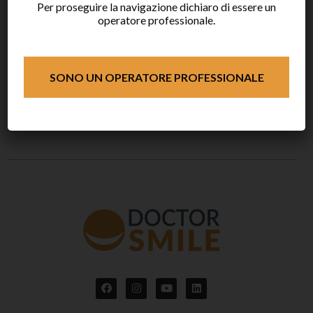
Webinar “Doctor Smile laser lunch” –
Per proseguire la navigazione dichiaro di essere un
operatore professionale.
20/05/2026
Webinar “Doctor Smile laser lunch” –
21/04/2026
SONO UN OPERATORE PROFESSIONALE