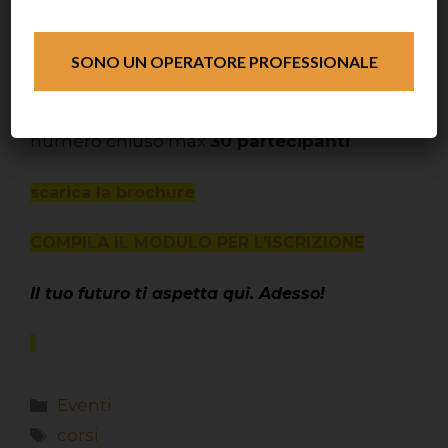
info@masterclassacademy.it
SONO UN OPERATORE PROFESSIONALE
EVENTO A NUMERO CHIUSO
numero chiuso max
30 partecipanti
scarica la brochure
COMPILA IL MODULO PER L’ISCRIZIONE
Il tuo futuro ti aspetta qui. Adesso!
Eventi
corsi