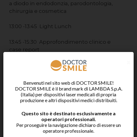
a diodo in endodonzia, parodontologia,
chirurgia e cosmetica
13:00 -13:45 Light Lunch
13:45 -15:30 Approfondimento clinico e
case report
• Discussione di case report
x
• Protocolli clinici da adottare
15:30 -16:30 Approfondimento e
Benvenuti nel sito web di DOCTOR SMILE!
simulazioni di utilizzo
DOCTOR SMILE è il brand mark di LAMBDA S.p.A.
(Italia) per dispositivi laser medicali di propria
• Visione dell’apparecchiatura e
produzione e altri dispositivi medici distribuiti.
impostazioni tecniche
• Manovre di utilizzo e manutenzione
Questo sito è destinato esclusivamente a
• Simulazioni pratiche su tessuto animale
operatori professionali.
Per proseguire la navigazione dichiaro di essere un
operatore professionale.
INFORMAZIONI GENERALI E ISCRIZIONE