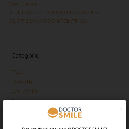
Quotidiana
IL LASER A DIODI NELLA PRATICA
QUOTIDIANA ODONTOIATRICA
Categorie
Tutti
Prodotti
Casi clinici
Eventi
x
Benvenuti nel sito web di DOCTOR SMILE!