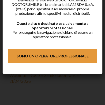
DOCTOR SMILE è il brand mark di LAMBDA S.p.A.
Articoli recenti
(Italia) per dispositivi laser medicali di propria
produzione e altri dispositivi medici distribuiti.
Webinar “Doctor Smile laser lunch” –
Questo sito è destinato esclusivamente a
07/07/2026
operatori professionali.
Per proseguire la navigazione dichiaro di essere un
Webinar “Doctor Smile laser lunch” –
operatore professionale.
11/06/2026
Doctor Smile a EXPODENTAL RIMINI
2026
SONO UN OPERATORE PROFESSIONALE
Webinar “Doctor Smile laser lunch” –
20/05/2026
Webinar “Doctor Smile laser lunch” –
21/04/2026