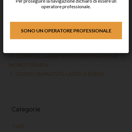
Per proseguire la navigazione dichiaro di essere un
operatore professionale.
Modulo d’iscrizione e programma
completo
SONO UN OPERATORE PROFESSIONALE
Eventi
corsi
CORSO: IL LASER NON FUNZIONA COME
MONOTERAPIA
CORSO AVANZATO LASER A ERBIO
Categorie
Tutti