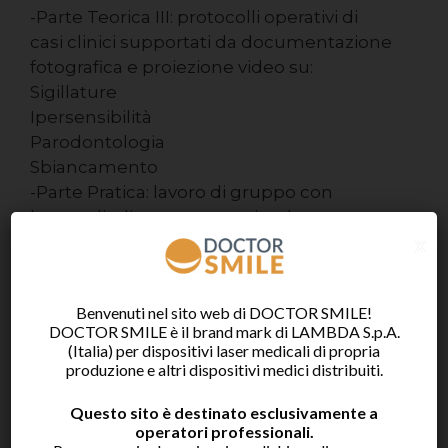
-Parte Teorica III: protocolli operativi di
casi clinici supportati da documentazione
fotografica e proiezione video su:
Sigillature
Ipersensibilità
Parodontologia
Sbiancamento
-Parte Pratica: lavoro di gruppo con
laser a diodi su tessuto animale,
x
mandibole animali e denti estratti
Seconda giornata
ORE 09:00-17.00 Parte Pratica
Benvenuti nel sito web di DOCTOR SMILE!
Sigillature Laser
DOCTOR SMILE è il brand mark di LAMBDA S.p.A.
Desensibilizzazione Laser
(Italia) per dispositivi laser medicali di propria
Trattamenti Parodontali Laser
produzione e altri dispositivi medici distribuiti.
Sbiancamento Laser
Questo sito è destinato esclusivamente a
Discussione dei casi trattati
operatori professionali.
ORE 11.30-12.00 COFFEE BREAK