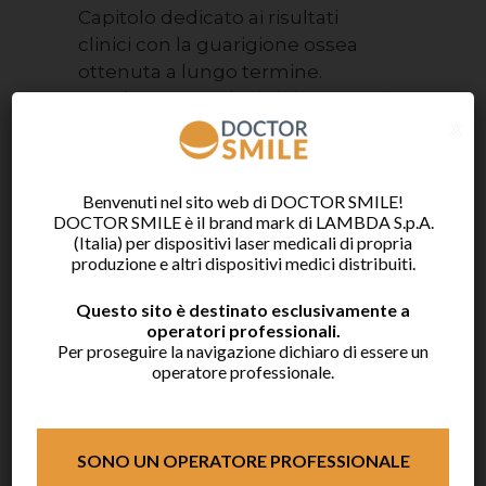
Capitolo dedicato ai risultati
clinici con la guarigione ossea
ottenuta a lungo termine.
Contiene
16 casi clinici completi
x
di foto
.
Benvenuti nel sito web di DOCTOR SMILE!
DOCTOR SMILE è il brand mark di LAMBDA S.p.A.
(Italia) per dispositivi laser medicali di propria
produzione e altri dispositivi medici distribuiti.
CAPITOLO E
Questo sito è destinato esclusivamente a
operatori professionali.
Il capitolo affronta il tema del
Per proseguire la navigazione dichiaro di essere un
follow-up del paziente
e della
operatore professionale.
manutenzione da pianificare.
Contiene un paragrafo dedicato
alla fotobiomodulazione.
SONO UN OPERATORE PROFESSIONALE