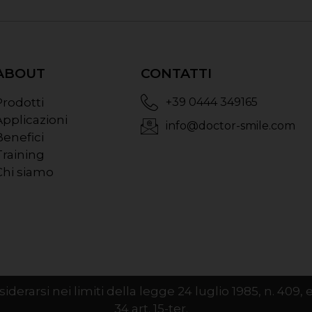
ABOUT
CONTATTI
Prodotti
+39 0444 349165
Applicazioni
info@doctor-smile.com
Benefici
Training
Chi siamo
iderarsi nei limiti della legge 24 luglio 1985, n. 409
34 art. 15-ter.