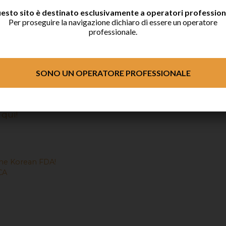
esto sito è destinato esclusivamente a operatori professiona
r conoscere all’Igienista Dentale i vantaggi del
Per proseguire la navigazione dichiaro di essere un operatore
quotidiano delle terapie di sua competenza
professionale.
otocolli operativi da eseguire, con l’intento di
re del caso trattato e sicuramente un approccio
ella professione.
SONO UN OPERATORE PROFESSIONALE
vatore Russo
 qui!
 the Korean FDA!
CA