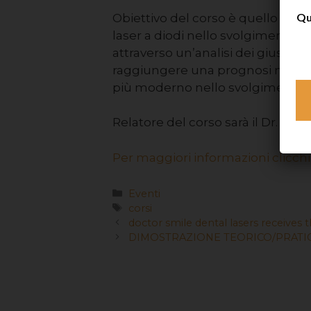
Qu
Obiettivo del corso è quello di fa
laser a diodi nello svolgimento 
attraverso un’analisi dei giusti pr
raggiungere una prognosi miglio
più moderno nello svolgimento d
Relatore del corso sarà il Dr. Sal
Per maggiori informazioni clicchi
Eventi
corsi
doctor smile dental lasers receives
DIMOSTRAZIONE TEORICO/PRATI