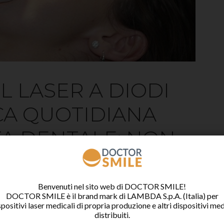
EL LASER A DIODI
CA QUOTIDIANA
TA DENTALE: NON
AMENTI
Benvenuti nel sito web di DOCTOR SMILE!
DOCTOR SMILE è il brand mark di LAMBDA S.p.A. (Italia) per
spositivi laser medicali di propria produzione e altri dispositivi med
 per igienisti dentali in collaborazione con UNID
distribuiti.