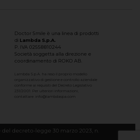
Doctor Smile è una linea di prodotti
di
Lambda S.p.A.
P. IVA 02558810244
Società soggetta alla direzione e
coordinamento di ROKO AB.
Lambda S.p.A. ha reso il proprio modello
organizzativo di gestione e controllo aziendale
conforme ai requisiti del Decreto Legislativo
231/2001. Per ulteriori informazioni,
contattare:
info@lambdaspa.com
, e del decreto-legge 30 marzo 2023, n.