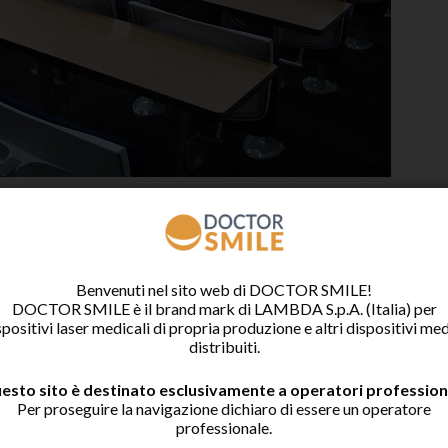
Benvenuti nel sito web di DOCTOR SMILE!
DOCTOR SMILE è il brand mark di LAMBDA S.p.A. (Italia) per
spositivi laser medicali di propria produzione e altri dispositivi med
Ottobre presso il Poliambulatorio Specialistico
distribuiti.
terrà un Corso Avanzato di Laserterapia
sarà il Prof. Capobianco Dr. Benito. Il corso
esto sito è destinato esclusivamente a operatori professiona
pratica, con trattamenti su pazienti effettuati sia
Per proseguire la navigazione dichiaro di essere un operatore
professionale.
i corsisti con la supervisione del relatore.