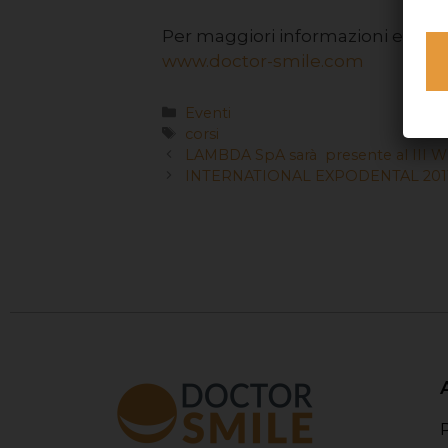
Per maggiori informazioni e per v
www.doctor-smile.com
Eventi
corsi
LAMBDA SpA sarà presente al III 
INTERNATIONAL EXPODENTAL 20