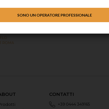
isionare la locandina clicchi qui
SONO UN OPERATORE PROFESSIONALE
WFLD
11 ROMA
ABOUT
CONTATTI
Prodotti
+39 0444 349165