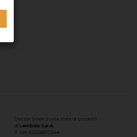
Doctor Smile è una linea di prodotti
di
Lambda S.p.A.
P. IVA 02558810244