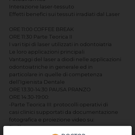
Interazione laser-tessuto
Effetti benefici sui tessuti irradiati dal Laser
ORE 11:00 COFFEE BREAK
ORE 11:30 Parte Teorica II
I vari tipi di laser utilizzati in odontoiatria
Le loro applicazioni principali
Vantaggi del laser a diodi nelle applicazioni
odontoiatriche in generale ed in
particolare in quelle di competenza
dell’Igienista Dentale
ORE 13:30-14:30 PAUSA PRANZO
ORE 14:30-19:00:
-Parte Teorica III: protocolli operativi di
casi clinici supportati da documentazione
fotografica e proiezione video su:
Sigillature
Ipersensibilità