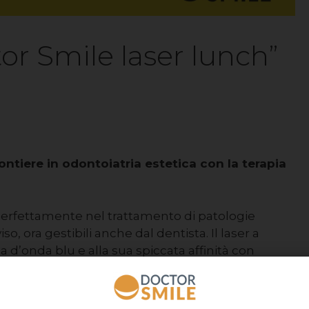
r Smile laser lunch”
ontiere in odontoiatria estetica con la terapia
 perfettamente nel trattamento di patologie
so, ora gestibili anche dal dentista. Il laser a
a d’onda blu e alla sua spiccata affinità con
venire selettivamente sul bersaglio, risolvendo
 come i capillari, teleangectasie e
rale.