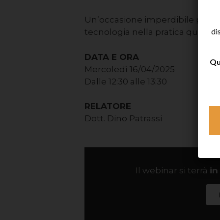
Un’occasione imperdibile per c
di
tecnologia nella pratica quotidi
DATA E ORA
Qu
Mercoledì 16/04/2025
Dalle 12:30 alle 13:30
RELATORE
Dott. Dino Patrassi
Il webinar si terrà
in