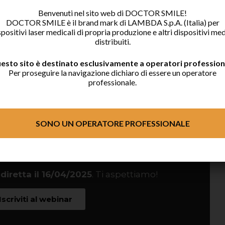
Benvenuti nel sito web di DOCTOR SMILE!
apire come sfruttare al meglio questa
DOCTOR SMILE è il brand mark di LAMBDA S.p.A. (Italia) per
spositivi laser medicali di propria produzione e altri dispositivi med
ana.
distribuiti.
esto sito è destinato esclusivamente a operatori professiona
Per proseguire la navigazione dichiaro di essere un operatore
professionale.
SONO UN OPERATORE PROFESSIONALE
 diretta il 16/04/2025
. Ti aspettiamo!
Iscriviti al webinar