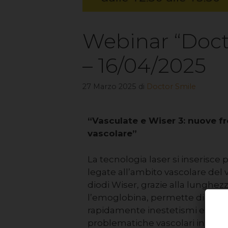
Webinar “Docto
– 16/04/2025
27 Marzo 2025
di
Doctor Smile
“Vasculate e Wiser 3: nuove fr
vascolare”
La tecnologia laser si inserisce
legate all’ambito vascolare del vi
diodi Wiser, grazie alla lunghezz
l’emoglobina, permette di inter
rapidamente inestetismi estetici
problematiche vascolari in gene