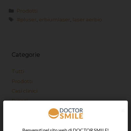
Prodotti
#pluser
,
erbiumlaser
,
laser aerbio
Categorie
Tutti
Prodotti
Casi clinici
Eventi
x
Benvenuti nel sito web di DOCTOR SMILE!