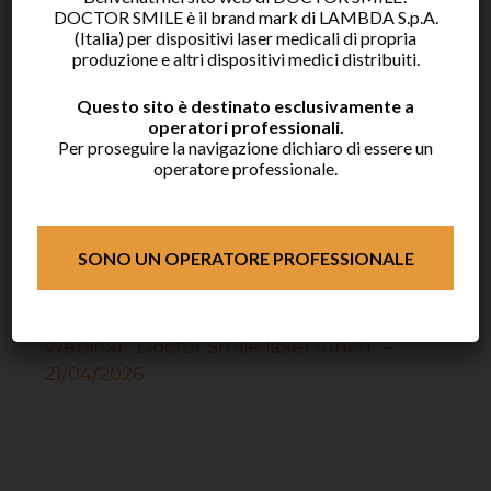
DOCTOR SMILE è il brand mark di LAMBDA S.p.A.
Articoli recenti
(Italia) per dispositivi laser medicali di propria
produzione e altri dispositivi medici distribuiti.
Webinar “Doctor Smile laser lunch” –
Questo sito è destinato esclusivamente a
07/07/2026
operatori professionali.
Per proseguire la navigazione dichiaro di essere un
Webinar “Doctor Smile laser lunch” –
operatore professionale.
11/06/2026
Doctor Smile a EXPODENTAL RIMINI
2026
SONO UN OPERATORE PROFESSIONALE
Webinar “Doctor Smile laser lunch” –
20/05/2026
Webinar “Doctor Smile laser lunch” –
21/04/2026