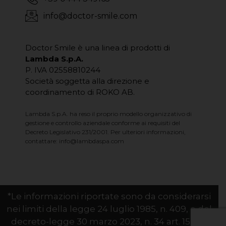
info@doctor-smile.com
Doctor Smile è una linea di prodotti di
Lambda S.p.A.
P. IVA 02558810244
Società soggetta alla direzione e
coordinamento di ROKO AB.
Lambda S.p.A. ha reso il proprio modello organizzativo di
gestione e controllo aziendale conforme ai requisiti del
Decreto Legislativo 231/2001. Per ulteriori informazioni,
contattare:
info@lambdaspa.com
*Le informazioni riportate sono da considerarsi
nei limiti della legge 24 luglio 1985, n. 409, e del
decreto-legge 30 marzo 2023, n. 34 art. 15-ter.