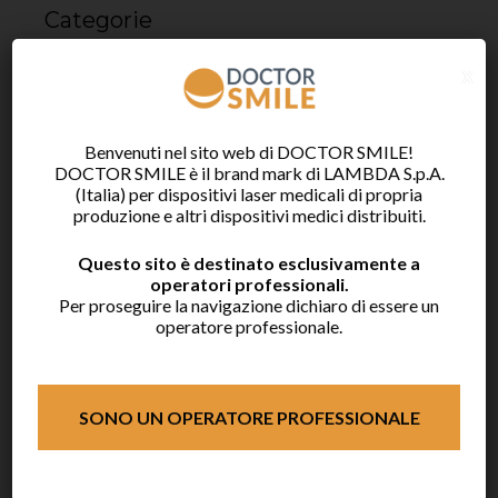
Categorie
x
Tutti
Prodotti
Benvenuti nel sito web di DOCTOR SMILE!
Casi clinici
DOCTOR SMILE è il brand mark di LAMBDA S.p.A.
(Italia) per dispositivi laser medicali di propria
Eventi
produzione e altri dispositivi medici distribuiti.
Questo sito è destinato esclusivamente a
operatori professionali.
Per proseguire la navigazione dichiaro di essere un
operatore professionale.
Articoli recenti
Webinar “Doctor Smile laser lunch” –
SONO UN OPERATORE PROFESSIONALE
07/07/2026
Webinar “Doctor Smile laser lunch” –
11/06/2026