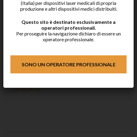
(Italia) per dispositivi laser medicali di propria
produzione e altri dispositivi medici distribuiti.
Webinar “Doctor Smile laser lunch” –
07/07/2026
Questo sito è destinato esclusivamente a
Webinar “Doctor Smile laser lunch” –
operatori professionali.
Per proseguire la navigazione dichiaro di essere un
11/06/2026
operatore professionale.
Doctor Smile a EXPODENTAL RIMINI
2026
Webinar “Doctor Smile laser lunch” –
SONO UN OPERATORE PROFESSIONALE
20/05/2026
Webinar “Doctor Smile laser lunch” –
21/04/2026