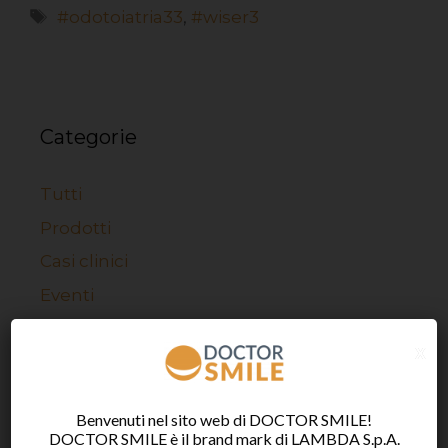
#odotoiatria33
,
#wiser3
Categorie
Tutti
Prodotti
Casi clinici
Eventi
x
Benvenuti nel sito web di DOCTOR SMILE!
Articoli recenti
DOCTOR SMILE è il brand mark di LAMBDA S.p.A.