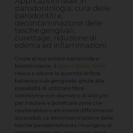
Applicazioni laser in
parodontologia: cura delle
parodontiti e
decontaminazione delle
tasche gengivali,
curettage, riduzione di
edema ed infiammazioni.
Grazie al suo potere battericida e
biostimolante, il
laser a diodo Wiser
riesce a ridurre la quantità di flora
batterica sub‐gengivale, grazie alla
possibilità di utilizzare fibre
sottilissime con diametro di 400 µm
per irradiare e bonificare zone che
risulterebbero altrimenti difficilmente
accessibili. La decontaminazione delle
tasche parodontali evita l’insorgere di
complicazioni che, nei casi più gravi,